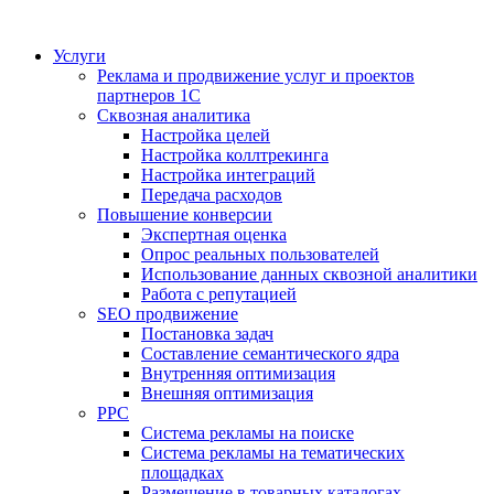
Услуги
Реклама и продвижение услуг и проектов
партнеров 1С
Сквозная аналитика
Настройка целей
Настройка коллтрекинга
Настройка интеграций
Передача расходов
Повышение конверсии
Экспертная оценка
Опрос реальных пользователей
Использование данных сквозной аналитики
Работа с репутацией
SEO продвижение
Постановка задач
Составление семантического ядра
Внутренняя оптимизация
Внешняя оптимизация
PPC
Система рекламы на поиске
Система рекламы на тематических
площадках
Размещение в товарных каталогах