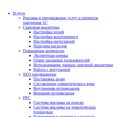
Услуги
Реклама и продвижение услуг и проектов
партнеров 1С
Сквозная аналитика
Настройка целей
Настройка коллтрекинга
Настройка интеграций
Передача расходов
Повышение конверсии
Экспертная оценка
Опрос реальных пользователей
Использование данных сквозной аналитики
Работа с репутацией
SEO продвижение
Постановка задач
Составление семантического ядра
Внутренняя оптимизация
Внешняя оптимизация
PPC
Система рекламы на поиске
Система рекламы на тематических
площадках
Размещение в товарных каталогах